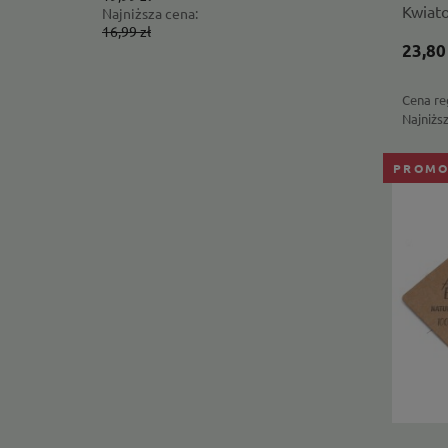
Kwiato
Najniższa cena:
Najniższa 
16,99 zł
51,21 zł
23,80
Cena re
Najniżs
PROMO