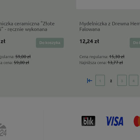
iczka ceramiczna "Złote
Mydelniczka z Drewna Hem
i" - ręcznie wykonana
Falowana
 zł
12,24 zł
Do koszyka
Do 
59,00 zł
15,30 zł
gularna:
Cena regularna:
59,00 zł
13,77 zł
za cena:
Najniższa cena:
«
1
2
3
4