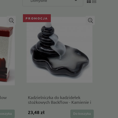
PROMOCJA
flow
Kadzielniczka do kadzidełek
stożkowych Backflow - Kamienie i
Basen (przepływ zwrotny)
23,48 zł
koszyka
Do koszyka