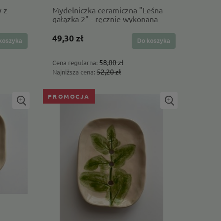
y z
Mydelniczka ceramiczna "Leśna
gałązka 2" - ręcznie wykonana
49,30 zł
koszyka
Do koszyka
58,00 zł
Cena regularna:
52,20 zł
Najniższa cena:
PROMOCJA