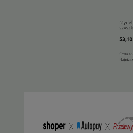
Mydeln
szyszk
53,10
Cena re
Najniżs