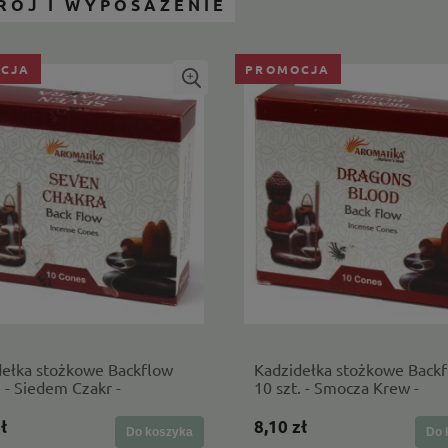
RÓJ I WYPOSAŻENIE
CJA
PROMOCJA
dełka stożkowe Backflow
Kadzidełka stożkowe Back
. - Siedem Czakr -
10 szt. - Smocza Krew -
tika
Aromatika
ł
8,10 zł
Do koszyka
Do 