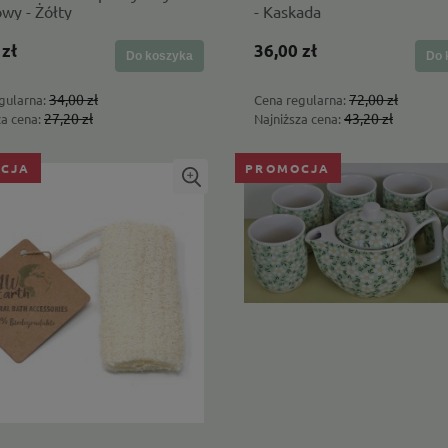
wy - Żółty
- Kaskada
cena:
Najniższa cena:
34,80 zł
 zł
36,00 zł
Do koszyka
Do 
34,00 zł
72,00 zł
gularna:
Cena regularna:
27,20 zł
43,20 zł
za cena:
Najniższa cena:
CJA
PROMOCJA