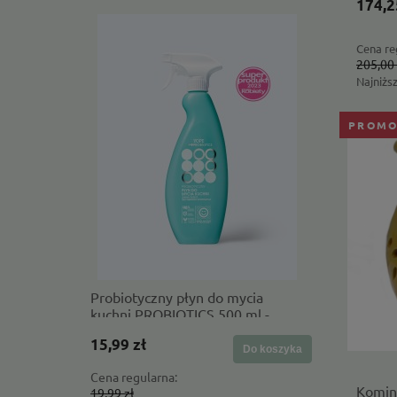
174,2
Cena re
205,00 
Najniżs
PROMO
Probiotyczny płyn do mycia
Serum do
kuchni PROBIOTICS 500 ml -
naturalne
Yope
15,99 zł
42,68 zł
Do koszyka
Cena regularna:
Cena regul
Komin
19,99 zł
56,90 zł