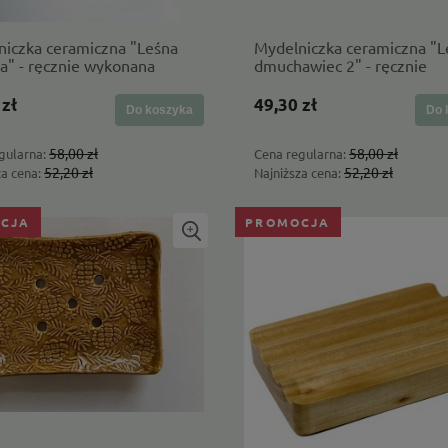
niczka ceramiczna "Leśna
Mydelniczka ceramiczna "L
a" - ręcznie wykonana
dmuchawiec 2" - ręcznie
wykonana
 zł
49,30 zł
Do koszyka
Do 
58,00 zł
58,00 zł
gularna:
Cena regularna:
52,20 zł
52,20 zł
za cena:
Najniższa cena:
CJA
PROMOCJA