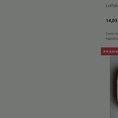
Loffah
14,03
Cena re
Najniżs
PROMO