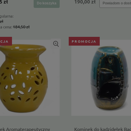
5 zł
190,00 zł
Do koszyka
Powiadom o dost
gularna:
zł
184,50 zł
za cena:
CJA
PROMOCJA
 twarzy Owoce nocy,
Pliszka - naturalna świeca sojowa
 składniki - Opcja Natura
cytrynowa 120 ml - 4 Szpaki
32,00 zł
Do koszyka
Do koszyk
arna:
Cena regularna:
ek Aromaterapeutyczny
Kominek do kadzidełek Ba
40,00 zł