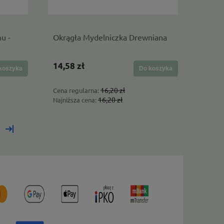
u -
Okrągła Mydelniczka Drewniana
14,58 zł
koszyka
Do koszyka
16,20 zł
Cena regularna:
16,20 zł
Najniższa cena:
»