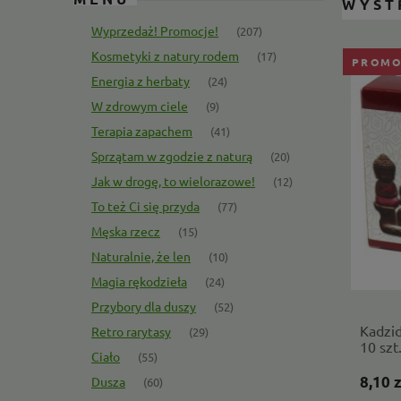
WYST
Wyprzedaż! Promocje!
(207)
Kosmetyki z natury rodem
(17)
PROMO
Energia z herbaty
(24)
W zdrowym ciele
(9)
Terapia zapachem
(41)
Sprzątam w zgodzie z naturą
(20)
Jak w drogę, to wielorazowe!
(12)
To też Ci się przyda
(77)
Męska rzecz
(15)
Naturalnie, że len
(10)
Magia rękodzieła
(24)
Przybory dla duszy
(52)
Kadzi
Retro rarytasy
(29)
10 szt
Ciało
(55)
Aroma
8,10 z
Dusza
(60)