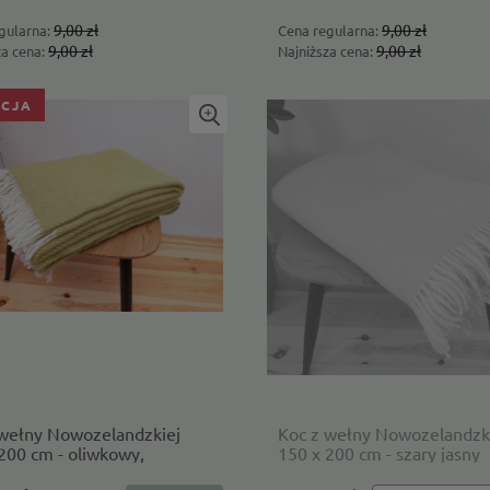
9,00 zł
9,00 zł
gularna:
Cena regularna:
9,00 zł
9,00 zł
za cena:
Najniższa cena:
CJA
 wełny Nowozelandzkiej
Koc z wełny Nowozelandzk
200 cm - oliwkowy,
150 x 200 cm - szary jasny
nalny 500g/m2 - Wak Koce
400g/m2 - Wak Koce