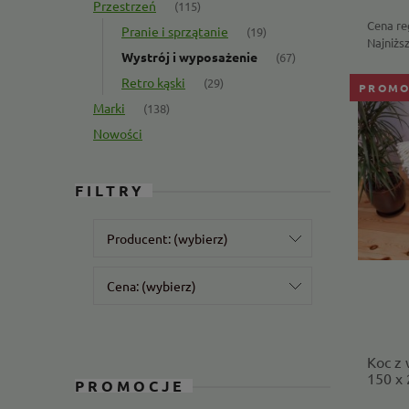
Przestrzeń
(115)
Cena re
Pranie i sprzątanie
(19)
Najniżs
Wystrój i wyposażenie
(67)
Retro kąski
(29)
PROMO
Marki
(138)
Nowości
FILTRY
Producent: (wybierz)
Cena: (wybierz)
Koc z
150 x 
PROMOCJE
Diago