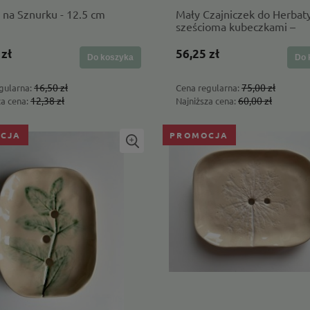
 na Sznurku - 12.5 cm
Mały Czajniczek do Herbat
sześcioma kubeczkami –
ceramiczny zestaw Zielone
Stokrotki
 zł
56,25 zł
Do koszyka
Do 
16,50 zł
75,00 zł
gularna:
Cena regularna:
12,38 zł
60,00 zł
za cena:
Najniższa cena:
CJA
PROMOCJA