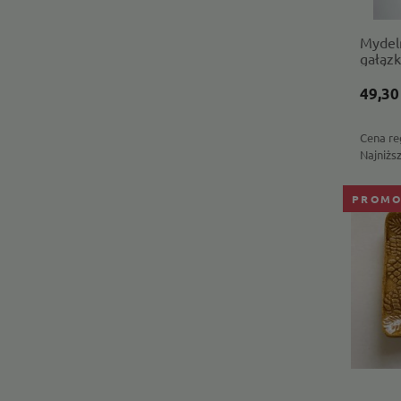
Mydel
gałązk
49,30
Cena re
Najniżs
PROMO