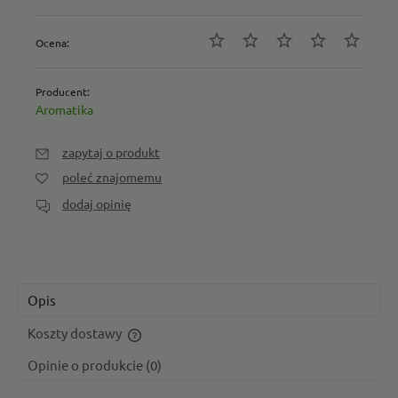
Ocena:
Producent:
Aromatika
zapytaj o produkt
poleć znajomemu
dodaj opinię
Opis
Koszty dostawy
Cena nie zawiera ewentualnych kosztów płatności
Opinie o produkcie (0)