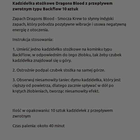
Kadzidełka stożkowe Dragons Blood z przepływem
zwrotnym typu Backflow 10 sztuk
Zapach Dragons Blood - Smocza Krew to słynny indyjski
zapach, który pobudza pozytywne wibracje i usuwa negatywną
energię z otoczenia.
Instrukcja stosowania:
1. Umieść jedno kadzidełko stożkowe na kominku typu
BackFlow, w odpowiednim do tego żłobku, tak żeby czubek
kadzidełka znajdował się u góry.
2. Ostrożnie podpal czubek stożka na samej górze.
3. Obserwuj niesamowity taniec dymu kadzidełka, który jest
cięższy od powietrza, dlatego zacznie spływać w dół po
krętych żłobieniach, tworząc niesamowity efekt.
Ilość w opakowaniu: 10 sztuk kadzidełek z przepływem
zwrotnym
Czas palenia: około 40 minut