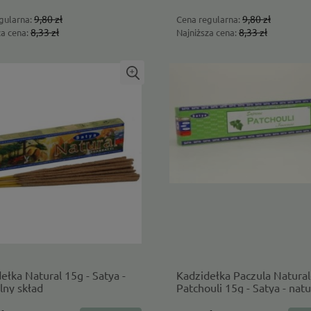
9,80 zł
9,80 zł
gularna:
Cena regularna:
8,33 zł
8,33 zł
za cena:
Najniższa cena:
ełka Natural 15g - Satya -
Kadzidełka Paczula Natura
lny skład
Patchouli 15g - Satya - nat
skład