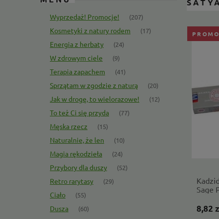
SATY
Wyprzedaż! Promocje!
(207)
Kosmetyki z natury rodem
(17)
PROMO
Energia z herbaty
(24)
W zdrowym ciele
(9)
Terapia zapachem
(41)
Sprzątam w zgodzie z naturą
(20)
Jak w drogę, to wielorazowe!
(12)
To też Ci się przyda
(77)
Męska rzecz
(15)
Naturalnie, że len
(10)
Magia rękodzieła
(24)
Przybory dla duszy
(52)
Kadzid
Retro rarytasy
(29)
Sage P
Ciało
(55)
8,82 z
Dusza
(60)