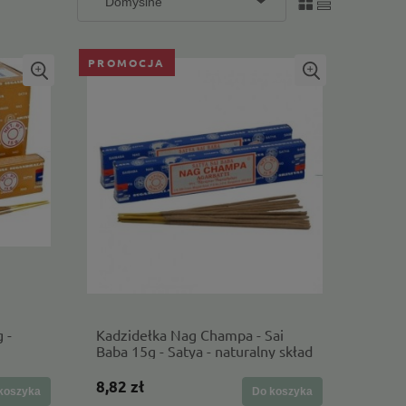
PROMOCJA
 -
Kadzidełka Nag Champa - Sai
Baba 15g - Satya - naturalny skład
8,82 zł
koszyka
Do koszyka