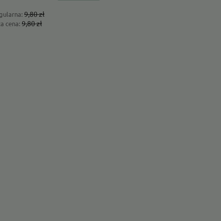
9,80 zł
gularna:
9,80 zł
za cena: