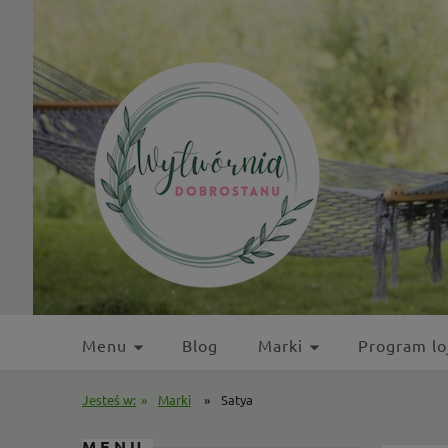
Menu
Blog
Marki
Program lo
Kontakt
Jesteś w:
»
Marki
»
Satya
MENU