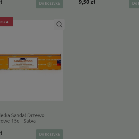
ł
9,50 zł
Do koszyka
Do 
CJA
dełka Sandał Drzewo
owe 15g - Satya -
lny skład
ł
Do koszyka