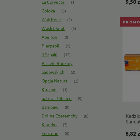
9,50 z
La Corvette
(1)
Goloka
(5)
Wak Koce
(2)
PROMO
Wosk i Knot
(6)
Apeiron
(0)
Pierpaoli
(1)
4 Szpaki
(12)
Pasieki Rodziny
Sadowskich
(3)
Opcja Natura
(2)
Krukam
(1)
naturaLNIE.eco
(9)
Bambaw
(9)
Kadzi
Dolina Czeremchy
(8)
Sandał
Klareko
(3)
natura
Ecozone
8,82 z
(6)