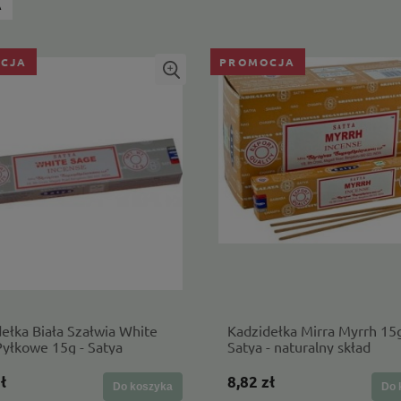
A
CJA
PROMOCJA
ełka Biała Szałwia White
Kadzidełka Mirra Myrrh 15g
yłkowe 15g - Satya
Satya - naturalny skład
ł
8,82 zł
Do koszyka
Do 