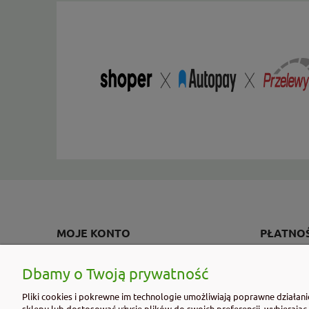
MOJE KONTO
PŁATNOŚ
Twoje zamówienia
Formy płatn
Dbamy o Twoją prywatność
Ustawienia konta
Czas i kosz
Pliki cookies i pokrewne im technologie umożliwiają poprawne działan
Przechowalnia
Czas realiza
sklepu lub dostosować użycie plików do swoich preferencji, wybierając