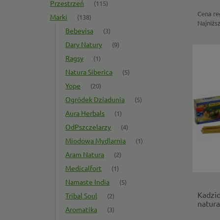
Przestrzeń
(115)
Cena re
Marki
(138)
Najniżs
Bebevisa
(3)
Dary Natury
(9)
Ragsy
(1)
Natura Siberica
(5)
Yope
(20)
Ogródek Dziadunia
(5)
Aura Herbals
(1)
OdPszczelarzy
(4)
Miodowa Mydlarnia
(1)
Aram Natura
(2)
Medicalfort
(1)
Namaste India
(5)
Kadzid
Tribal Soul
(2)
natura
Aromatika
(3)