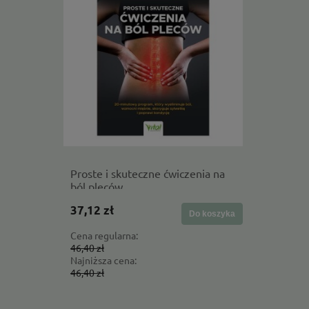
Proste i skuteczne ćwiczenia na
Składany 
ból pleców
470 ml
37,12 zł
71,20 zł
Do koszyka
Cena regularna:
Cena regul
46,40 zł
89,00 zł
Najniższa cena:
Najniższa 
46,40 zł
75,65 zł