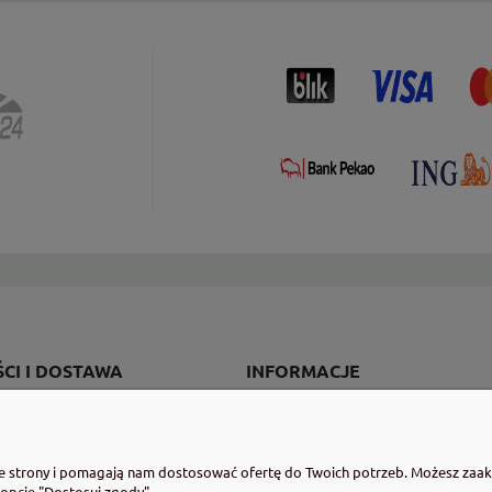
CI I DOSTAWA
INFORMACJE
ości
Regulaminy
ty dostawy
Program lojalnościowy
ie strony i pomagają nam dostosować ofertę do Twoich potrzeb. Możesz zaakc
cji zamówienia
Polityka prywatności
 opcję "Dostosuj zgody".