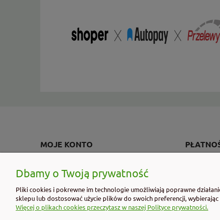
MOJE KONTO
PŁATNOŚ
Twoje zamówienia
Formy płatn
Dbamy o Twoją prywatność
Ustawienia konta
Czas i kosz
Pliki cookies i pokrewne im technologie umożliwiają poprawne działan
Przechowalnia
Czas realiza
sklepu lub dostosować użycie plików do swoich preferencji, wybierając
Więcej o plikach cookies przeczytasz w naszej Polityce prywatności.