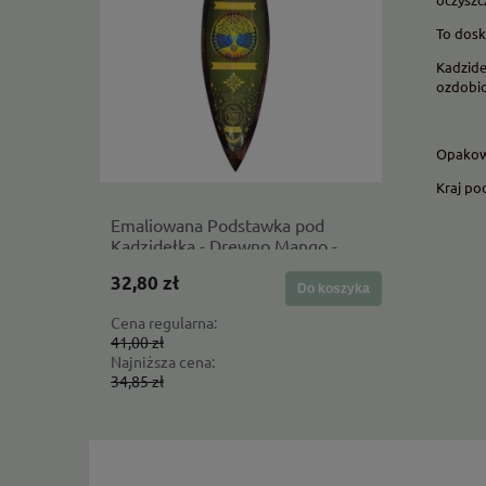
To dosk
Kadzide
ozdobi
Opakow
Kraj po
Emaliowana Podstawka pod
Proste i 
Kadzidełka - Drewno Mango -
ból plec
Drzewo Życia
32,80 zł
37,12 zł
Do koszyka
Cena regularna:
Cena regul
41,00 zł
46,40 zł
Najniższa cena:
Najniższa 
34,85 zł
46,40 zł