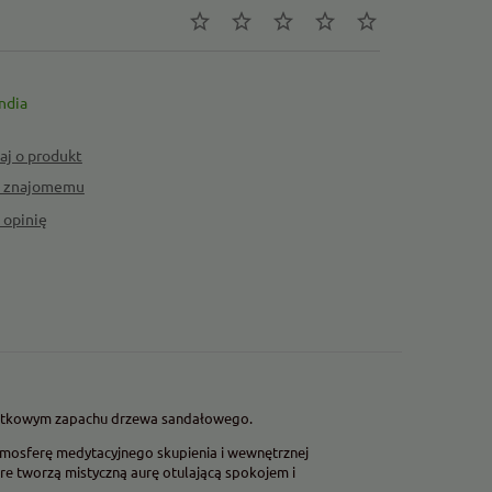
ndia
aj o produkt
ć znajomemu
 opinię
jątkowym zapachu drzewa sandałowego.
tmosferę medytacyjnego skupienia i wewnętrznej
re tworzą mistyczną aurę otulającą spokojem i