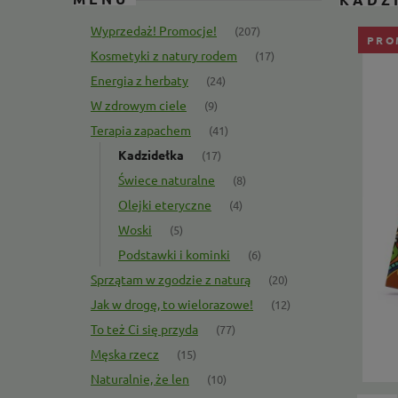
Wyprzedaż! Promocje!
(207)
PRO
Kosmetyki z natury rodem
(17)
Energia z herbaty
(24)
W zdrowym ciele
(9)
Terapia zapachem
(41)
Kadzidełka
(17)
Świece naturalne
(8)
Olejki eteryczne
(4)
Woski
(5)
Podstawki i kominki
(6)
Sprzątam w zgodzie z naturą
(20)
Jak w drogę, to wielorazowe!
(12)
To też Ci się przyda
(77)
Męska rzecz
(15)
Naturalnie, że len
(10)