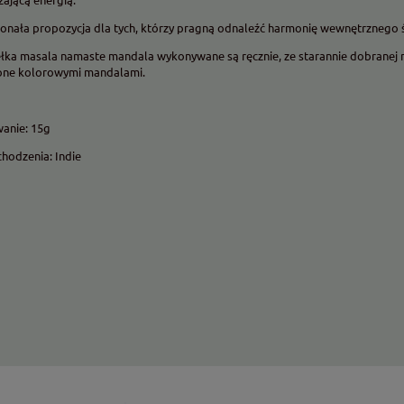
onała propozycja dla tych, którzy pragną odnaleźć harmonię wewnętrznego 
łka masala namaste mandala wykonywane są ręcznie, ze starannie dobranej 
one kolorowymi mandalami.
anie: 15g
chodzenia: Indie
skuteczne ćwiczenia na
Podstawka pod kadzidełko "Ręk
ów
Fatimy" - ceramiczna, ręcznie
wykonana
49,77 zł
Do koszyka
Do koszyk
arna:
Cena regularna:
63,00 zł
cena:
Najniższa cena:
53,55 zł