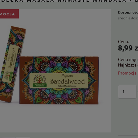
Dostępność
MOCJA
średnia iloś
C
Cena:
p
8,99 z
Cena regu
Najniższa 
Promocja 