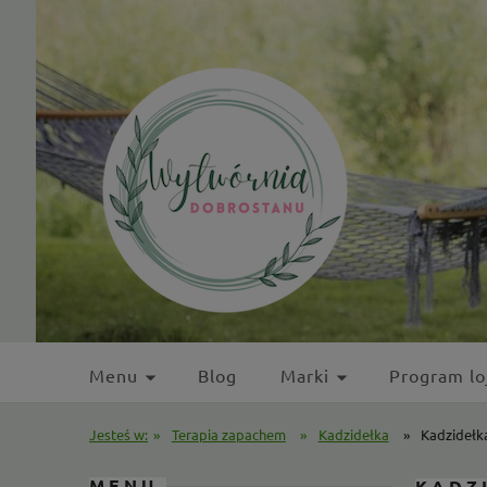
Menu
Blog
Marki
Program lo
Kontakt
Jesteś w:
»
Terapia zapachem
»
Kadzidełka
»
Kadzidełk
MENU
KADZ