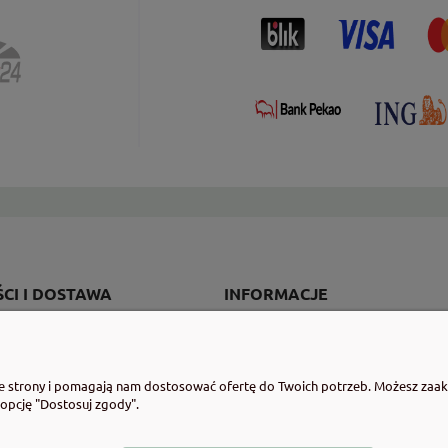
CI I DOSTAWA
INFORMACJE
ości
Regulaminy
ty dostawy
Program lojalnościowy
ie strony i pomagają nam dostosować ofertę do Twoich potrzeb. Możesz zaakc
cji zamówienia
Polityka prywatności
 opcję "Dostosuj zgody".
Zwroty i reklamacje