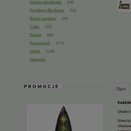
Magia rękodzieła
(24)
Przybory dla duszy
(52)
Retro rarytasy
(29)
Ciało
(55)
Dusza
(60)
Przestrzeń
(115)
Marki
(138)
Nowości
PROMOCJE
Opis
Kadzid
Otwórz 
Stworzo
równowa
oczyszc