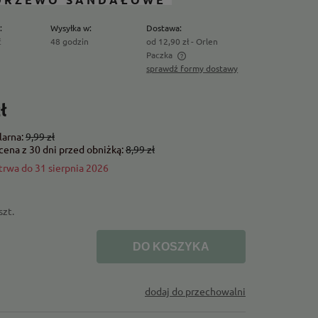
:
Wysyłka w:
Dostawa:
ć
48 godzin
od 12,90 zł
- Orlen
Paczka
sprawdź formy dostawy
ena nie zawiera ewentualnych kosztów
łatności
ł
larna:
9,99 zł
cena z 30 dni przed obniżką:
8,99 zł
trwa do 31 sierpnia 2026
szt.
DO KOSZYKA
dodaj do przechowalni