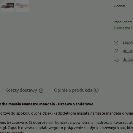
Ocena:
Producent:
Namaste I
zapyt
pole
dodaj
Koszty dostawy
Opinie o produkcie (0)
ełka Masala Namaste Mandala - Drzewo Sandałowe
Cena nie zawiera ewentualnych kosztów
płatności
drzwi do spokoju ducha dzięki kadzidełkom masala namaste mandala o wy
ne, by zapewnić Ci odprężenie i kontakt z wewnętrzną mądrością, tworząc a
gi. Zapach drzewa sandałowego to połączenie ciepłych i drzewnych nut, któ
zającą energią.