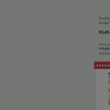
Podst
droga"
95,45
Cena re
115,00 
Najniżs
PROMO