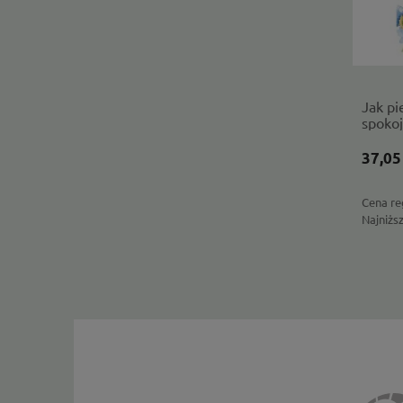
Jak pi
spokoj
prakty
37,05
Cena re
Najniżs