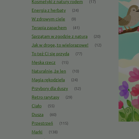
Kosmetyki z natury rodem
(17)
Energia z herbaty
(24)
W zdrowym ciele
(9)
Terapia zapachem
(41)
ulenie !
Sprzątam w zgodzie z naturą
(20)
Jak w drogę, to wielorazowe!
(12)
 kocykiem
♥
To też Ci się przyda
(77)
Męska rzecz
(15)
Naturalnie, że len
(10)
Magia rękodzieła
(24)
Przybory dla duszy
(52)
KIE CENY !
Retro rarytasy
(29)
Ciało
(55)
Dusza
(60)
Przestrzeń
(115)
Marki
(138)