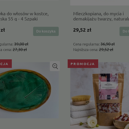
ka do włosów w kostce,
Mleczkopiana, do mycia i
ka 55 g - 4 Szpaki
demakijażu twarzy, natural
skład 250 ml - Opcja Natur
 zł
29,52 zł
Do koszyka
Do 
39,00 zł
36,90 zł
gularna:
Cena regularna:
27,30 zł
29,52 zł
za cena:
Najniższa cena:
CJA
PROMOCJA