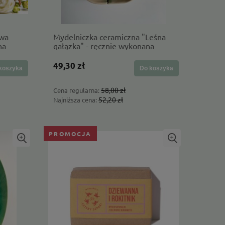
owa
Mydelniczka ceramiczna "Leśna
na
gałązka" - ręcznie wykonana
49,30 zł
koszyka
Do koszyka
58,00 zł
Cena regularna:
52,20 zł
Najniższa cena:
PROMOCJA