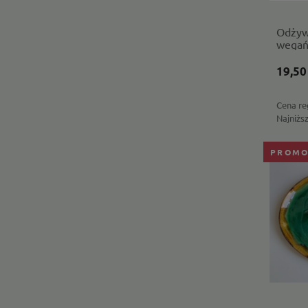
Odżyw
wegańs
19,50
Cena re
Najniżs
PROMO