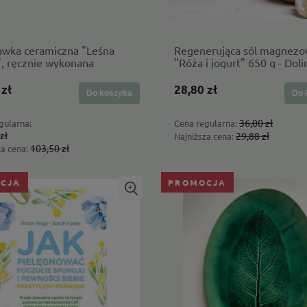
awka ceramiczna "Leśna
Regenerująca sól magnez
, ręcznie wykonana
"Róża i jogurt" 650 g - Doli
Czeremchy
 zł
28,80 zł
Do koszyka
Do 
36,00 zł
gularna:
Cena regularna:
zł
29,88 zł
Najniższa cena:
103,50 zł
za cena:
CJA
PROMOCJA