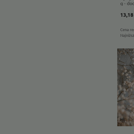
g - do
natura
Dziad
13,18
Cena re
Najniżs