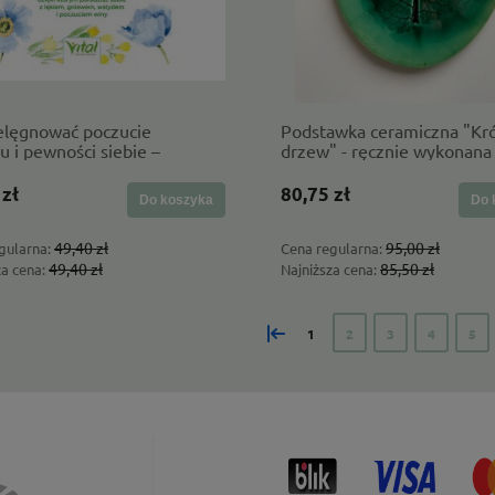
elęgnować poczucie
Podstawka ceramiczna "Kr
u i pewności siebie –
drzew" - ręcznie wykonana
czny poradnik
 zł
80,75 zł
Do koszyka
Do 
49,40 zł
95,00 zł
gularna:
Cena regularna:
49,40 zł
85,50 zł
za cena:
Najniższa cena:
«
1
2
3
4
5