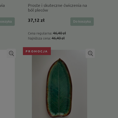
wia
Proste i skuteczne ćwiczenia na
ból pleców
37,12 zł
koszyka
Do koszyka
46,40 zł
Cena regularna:
46,40 zł
Najniższa cena:
PROMOCJA