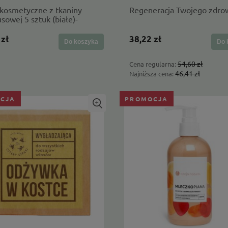
 kosmetyczne z tkaniny
Regeneracja Twojego zdro
owej 5 sztuk (białe)-
a Czeremchy
 zł
38,22 zł
Do koszyka
Do 
54,60 zł
Cena regularna:
46,41 zł
Najniższa cena:
CJA
PROMOCJA