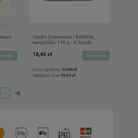
ólowa
Mydło Dziewanna i Rokitnik,
wegańskie 110 g - 4 Szpaki
18,40 zł
koszyka
Do koszyka
23,00 zł
Cena regularna:
19,55 zł
Najniższa cena:
»
6