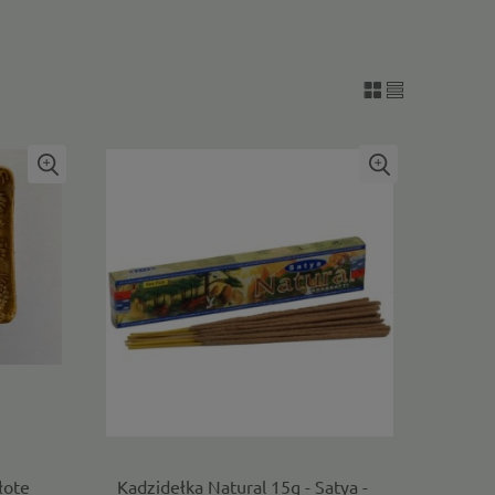
łote
Kadzidełka Natural 15g - Satya -