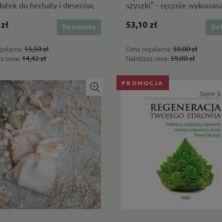
datek do herbaty i deserów,
szyszki" - ręcznie wykonan
lny skład - Ogródek
unia
 zł
53,10 zł
Do koszyka
Do 
15,50 zł
59,00 zł
gularna:
Cena regularna:
14,42 zł
59,00 zł
za cena:
Najniższa cena:
PROMOCJA