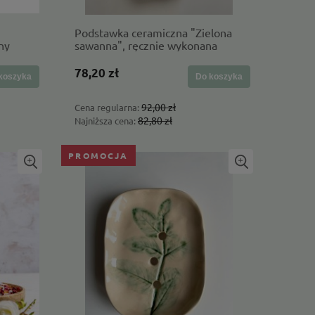
Podstawka ceramiczna "Zielona
ny
sawanna", ręcznie wykonana
a
78,20 zł
koszyka
Do koszyka
92,00 zł
Cena regularna:
82,80 zł
Najniższa cena:
PROMOCJA