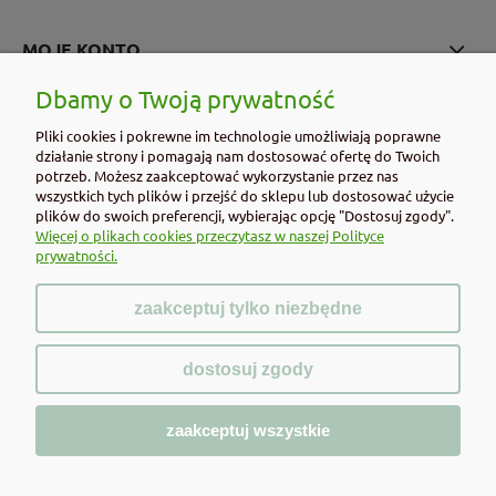
MOJE KONTO
Dbamy o Twoją prywatność
PŁATNOŚCI I DOSTAWA
Pliki cookies i pokrewne im technologie umożliwiają poprawne
INFORMACJE
działanie strony i pomagają nam dostosować ofertę do Twoich
potrzeb. Możesz zaakceptować wykorzystanie przez nas
wszystkich tych plików i przejść do sklepu lub dostosować użycie
O NAS
plików do swoich preferencji, wybierając opcję "Dostosuj zgody".
Więcej o plikach cookies przeczytasz w naszej Polityce
prywatności.
zaakceptuj tylko niezbędne
pokaż pełną wersję strony
dostosuj zgody
Sklep internetowy Shoper.pl
zaakceptuj wszystkie