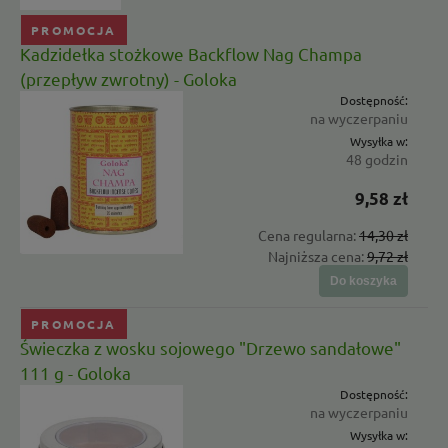
PROMOCJA
Kadzidełka stożkowe Backflow Nag Champa
(przepływ zwrotny) - Goloka
Dostępność:
na wyczerpaniu
Wysyłka w:
48 godzin
9,58 zł
Cena regularna:
14,30 zł
Najniższa cena:
9,72 zł
Do koszyka
PROMOCJA
Świeczka z wosku sojowego "Drzewo sandałowe"
111 g - Goloka
Dostępność:
na wyczerpaniu
Wysyłka w: