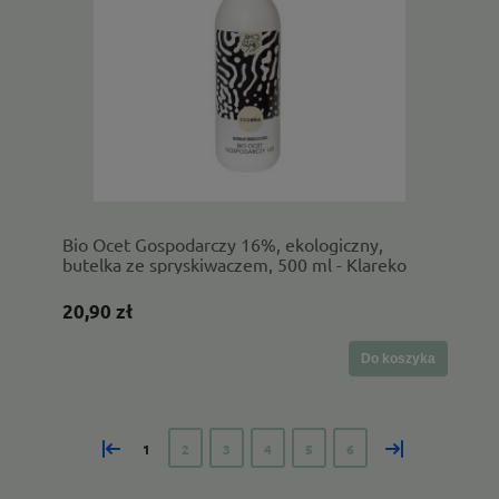
Bio Ocet Gospodarczy 16%, ekologiczny,
butelka ze spryskiwaczem, 500 ml - Klareko
20,90 zł
Do koszyka
«
»
1
2
3
4
5
6