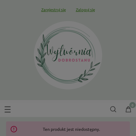
Zarejestruj się
Zaloguj się
Ten produkt jest niedostępny.