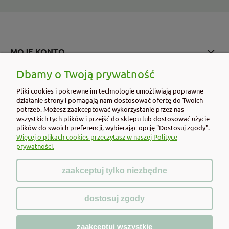
MOJE KONTO
Dbamy o Twoją prywatność
PŁATNOŚCI I DOSTAWA
Pliki cookies i pokrewne im technologie umożliwiają poprawne
działanie strony i pomagają nam dostosować ofertę do Twoich
INFORMACJE
potrzeb. Możesz zaakceptować wykorzystanie przez nas
wszystkich tych plików i przejść do sklepu lub dostosować użycie
O NAS
plików do swoich preferencji, wybierając opcję "Dostosuj zgody".
Więcej o plikach cookies przeczytasz w naszej Polityce
prywatności.
zaakceptuj tylko niezbędne
pokaż pełną wersję strony
dostosuj zgody
Sklep internetowy Shoper.pl
zaakceptuj wszystkie