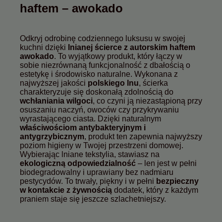
haftem – awokado
Odkryj odrobinę codziennego luksusu w swojej
kuchni dzięki
lnianej ścierce z autorskim haftem
awokado
. To wyjątkowy produkt, który łączy w
sobie niezrównaną funkcjonalność z dbałością o
estetykę i środowisko naturalne. Wykonana z
najwyższej jakości
polskiego lnu
, ścierka
charakteryzuje się doskonałą zdolnością do
wchłaniania wilgoci
, co czyni ją niezastąpioną przy
osuszaniu naczyń, owoców czy przykrywaniu
wyrastającego ciasta. Dzięki naturalnym
właściwościom antybakteryjnym i
antygrzybicznym
, produkt ten zapewnia najwyższy
poziom higieny w Twojej przestrzeni domowej.
Wybierając lniane tekstylia, stawiasz na
ekologiczną odpowiedzialność
– len jest w pełni
biodegradowalny i uprawiany bez nadmiaru
pestycydów. To trwały, piękny i w pełni
bezpieczny
w kontakcie z żywnością
dodatek, który z każdym
praniem staje się jeszcze szlachetniejszy.