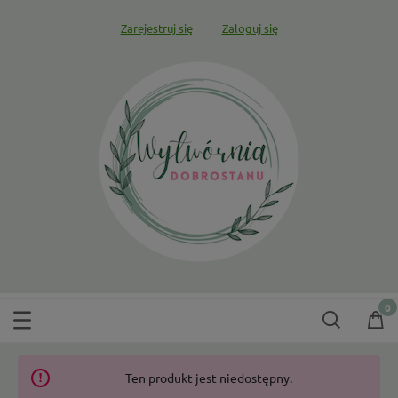
Zarejestruj się
Zaloguj się
Ten produkt jest niedostępny.