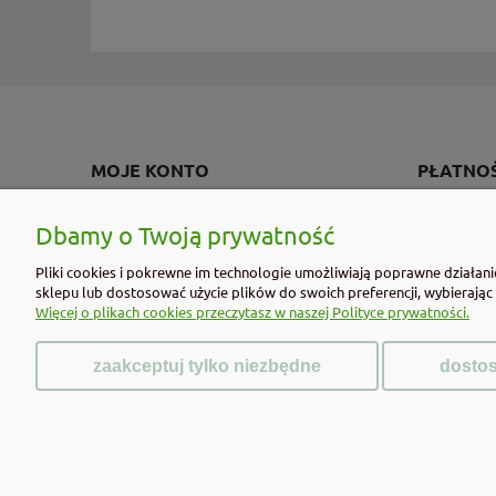
MOJE KONTO
PŁATNOŚ
Twoje zamówienia
Formy płatn
Dbamy o Twoją prywatność
Ustawienia konta
Czas i kosz
Pliki cookies i pokrewne im technologie umożliwiają poprawne działan
Przechowalnia
Czas realiza
sklepu lub dostosować użycie plików do swoich preferencji, wybierając
Więcej o plikach cookies przeczytasz w naszej Polityce prywatności.
zaakceptuj tylko niezbędne
dostos