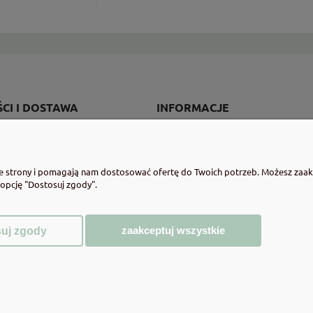
CI I DOSTAWA
INFORMACJE
ości
Regulaminy
ty dostawy
Program lojalnościowy
ie strony i pomagają nam dostosować ofertę do Twoich potrzeb. Możesz zaakc
cji zamówienia
Polityka prywatności
 opcję "Dostosuj zgody".
Zwroty i reklamacje
zaakceptuj wszystkie
uj zgody
Sklep internetowy Shoper.pl