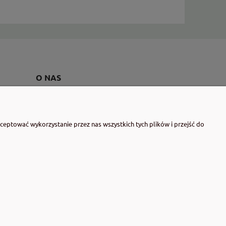
O NAS
Kontakt i dane firmy
Wytwórnia Dobrostanu - o nas
eptować wykorzystanie przez nas wszystkich tych plików i przejść do
Blog