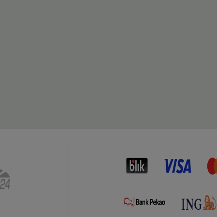
czny płyn uniwersalny
Drzewo Sandałowe sojowy wosk
CS 500 ml - Yope
zapachowy, 100% naturalny i
wegański - Wosk i Knot
26,91 zł
Do koszyka
Do koszyk
arna:
Cena regularna:
29,90 zł
cena:
Najniższa cena:
29,90 zł