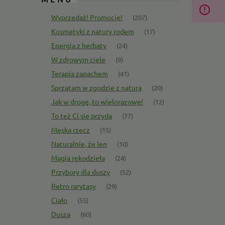
Wyprzedaż! Promocje!
(207)
Kosmetyki z natury rodem
(17)
Energia z herbaty
(24)
W zdrowym ciele
(9)
Terapia zapachem
(41)
Sprzątam w zgodzie z naturą
(20)
Jak w drogę, to wielorazowe!
(12)
To też Ci się przyda
(77)
Męska rzecz
(15)
Naturalnie, że len
(10)
Magia rękodzieła
(24)
Przybory dla duszy
(52)
Retro rarytasy
(29)
Ciało
(55)
Dusza
(60)