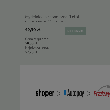
Mydelniczka ceramiczna "Letni
Probioty
dmuchawiec 2" - ręcznie
PROBIOTI
wykonana
49,30 zł
14,19 zł
Do koszyka
Cena regularna:
Cena regul
58,00 zł
19,99 zł
Najniższa cena:
Najniższa 
52,20 zł
14,99 zł