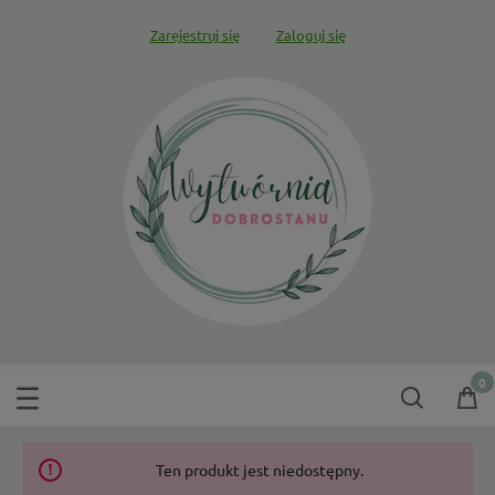
Zarejestruj się
Zaloguj się
Ten produkt jest niedostępny.