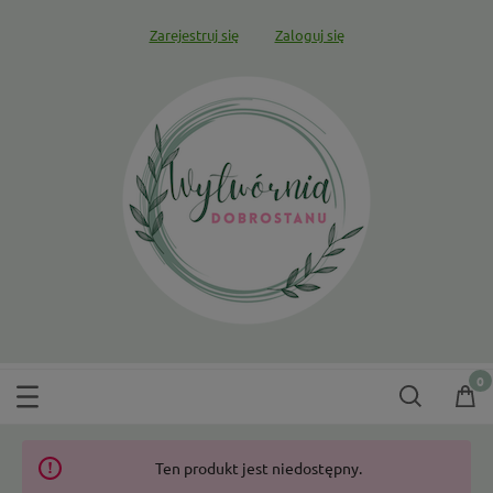
Zarejestruj się
Zaloguj się
Ten produkt jest niedostępny.